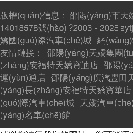
版權(quán)信息：
邵陽(yáng)市天
14018578號(hào)
?2003 - 2025
syt
嬌國(guó)際汽車(chē)城
網(wǎn
友情鏈接：
邵陽(yáng)天嬌集團(tu
(zhǎng)安福特天嬌寶迪店
邵陽(y
運(yùn)通店
邵陽(yáng)廣汽豐
(yáng)長(zhǎng)安福特天嬌寶華店
(guó)際汽車(chē)城
天嬌汽車(chē
(yáng)名車(chē)館